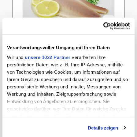
Verantwortungsvoller Umgang mit Ihren Daten
Forellenfilets, geräuchert,
tiefgekühlt, 125g pro Packung
Wir und
unsere 1022 Partner
verarbeiten Ihre
persönlichen Daten, wie z. B. Ihre IP-Adresse, mithilfe
Inhalt:
0.125 Kilogramm
(43,20 € / 1 Kilogramm)
von Technologien wie Cookies, um Informationen auf
Regulärer Preis:
Ihrem Gerät zu speichern und darauf zuzugreifen und so
5,40 €
personalisierte Werbung und Inhalte, Messungen von
Werbung und Inhalten, Zielgruppenforschung sowie
Details
Entwicklung von Angeboten zu ermöglichen. Sie
entscheiden darüber, wer Ihre Daten für welche Zwecke
In den Warenkorb
nutzt. Sie können Ihre Einwilligung jederzeit über die
Cookie-Erklärung oder durch Klicken auf das Privacy
Details zeigen
Trigger Symbol ändern oder widerrufen