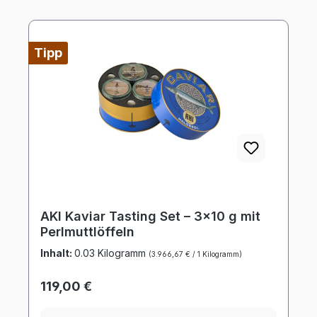
Tipp
AKI Kaviar Tasting Set – 3×10 g mit
Perlmuttlöffeln
Inhalt:
0.03 Kilogramm
(3.966,67 € / 1 Kilogramm)
Regulärer Preis:
119,00 €