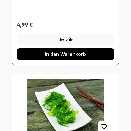
Regulärer Preis:
4,99 €
Details
In den Warenkorb