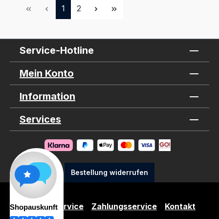
Seite
Seite
1
2
Service-Hotline
Mein Konto
Information
Services
Bestellung widerrufen
Produktservice
Zahlungsservice
Kontakt