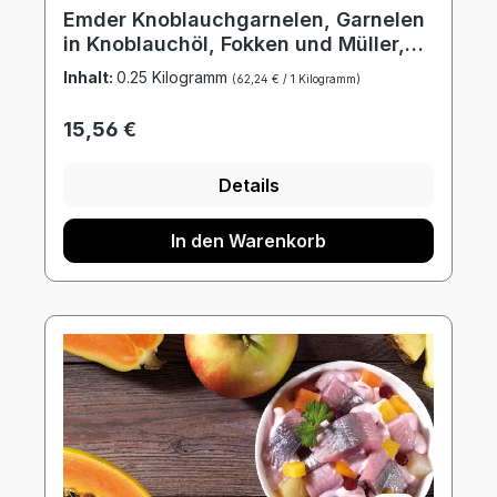
Emder Knoblauchgarnelen, Garnelen
Sie in unserer Datenschutzerklärung
.
in Knoblauchöl, Fokken und Müller,
500g Schale
Inhalt:
0.25 Kilogramm
(62,24 € / 1 Kilogramm)
Regulärer Preis:
15,56 €
Details
In den Warenkorb