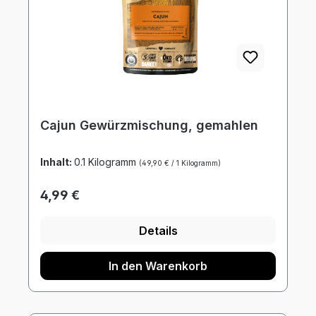
Cajun Gewürzmischung, gemahlen
Inhalt:
0.1 Kilogramm
(49,90 € / 1 Kilogramm)
Regulärer Preis:
4,99 €
Details
In den Warenkorb