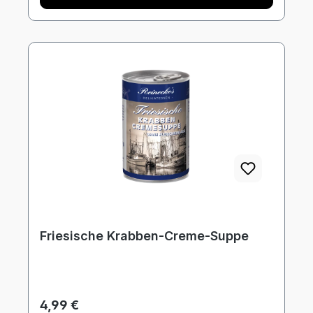
Friesische Krabben-Creme-Suppe
Regulärer Preis:
4,99 €