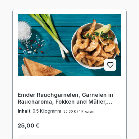
Emder Rauchgarnelen, Garnelen in
Raucharoma, Fokken und Müller,
1.000g Schale
Inhalt:
0.5 Kilogramm
(50,00 € / 1 Kilogramm)
Regulärer Preis:
25,00 €