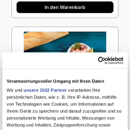
In den Warenkorb
Verantwortungsvoller Umgang mit Ihren Daten
Wir und
unsere 1022 Partner
verarbeiten Ihre
persönlichen Daten, wie z. B. Ihre IP-Adresse, mithilfe
von Technologien wie Cookies, um Informationen auf
Emder Knoblauchgarnelen, Garnelen
Ihrem Gerät zu speichern und darauf zuzugreifen und so
in Knoblauchöl, Fokken und Müller,
personalisierte Werbung und Inhalte, Messungen von
1.000g Schale
Inhalt:
0.5 Kilogramm
(51,08 € / 1 Kilogramm)
Werbung und Inhalten, Zielgruppenforschung sowie