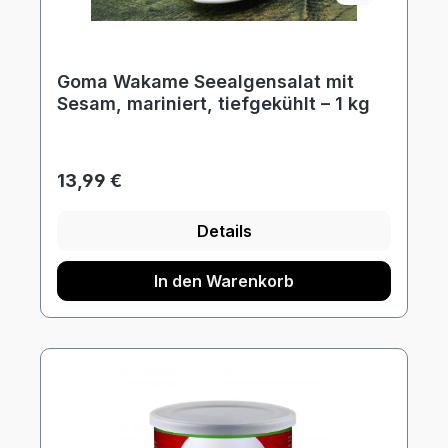
Goma Wakame Seealgensalat mit
Sesam, mariniert, tiefgekühlt – 1 kg
Regulärer Preis:
13,99 €
Details
In den Warenkorb