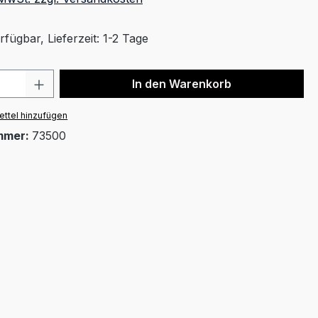
fügbar, Lieferzeit: 1-2 Tage
 Anzahl: Gib den gewünschten Wert ein 
In den Warenkorb
ttel hinzufügen
mmer:
73500