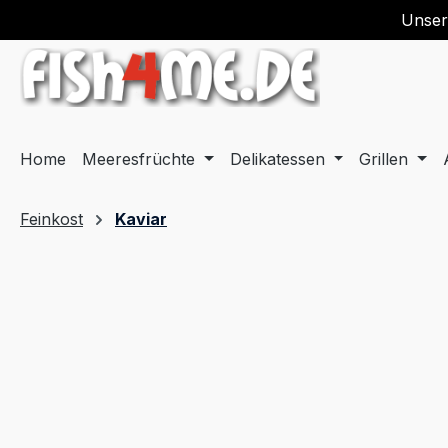
Unser
springen
Zur Hauptnavigation springen
Home
Meeresfrüchte
Delikatessen
Grillen
Feinkost
Kaviar
Bildergalerie überspringen