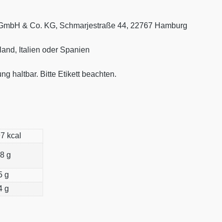
h GmbH & Co. KG, Schmarjestraße 44, 22767 Hamburg
and, Italien oder Spanien
g haltbar. Bitte Etikett beachten.
7 kcal
8 g
5 g
4 g