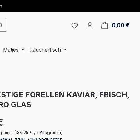
n
0,00 €
Ware
Matjes
Räucherfisch
ESTIGE FORELLEN KAVIAR, FRISCH,
RO GLAS
€
logramm
(134,95 € / 1 Kilogramm)
. MwSt. zzgl. Versandkosten