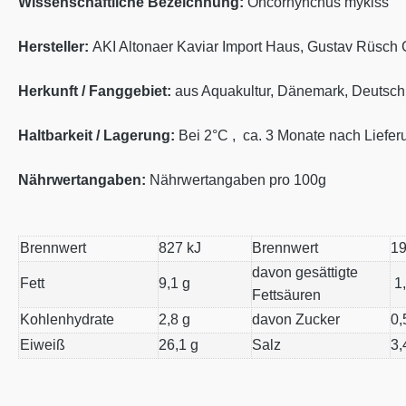
Wissenschaftliche Bezeichnung:
Oncorhynchus mykiss
Hersteller:
AKI Altonaer Kaviar Import Haus, Gustav Rüsc
Herkunft / Fanggebiet:
aus Aquakultur, Dänemark, Deutschl
Haltbarkeit / Lagerung:
Bei 2°C , ca. 3 Monate nach Lieferun
Nährwertangaben:
Nährwertangaben pro 100g
Brennwert
827 kJ
Brennwert
19
davon gesättigte
Fett
9,1 g
1,
Fettsäuren
Kohlenhydrate
2,8 g
davon Zucker
0,
Eiweiß
26,1 g
Salz
3,